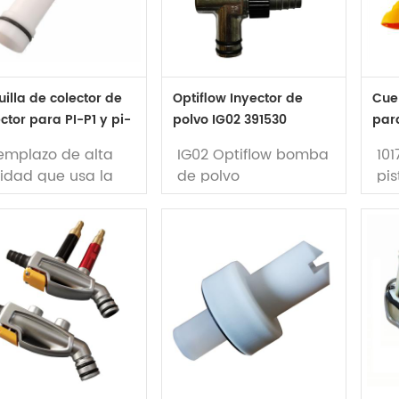
rca IG06
re
stock
pol
ponibilidad: en
ock
Dis
sto
illa de colector de
Optiflow Inyector de
Cue
ctor para PI-P1 y pi-
polvo IG02 391530
para
41225
gm0
emplazo de alta
IG02 Optiflow bomba
10
lidad que usa la
de polvo
pis
uilla Venturi
Op
Marca: Gema
Pis
rca: wagner
Fabricación NO.:
ma
te No.: 241225
391530
ilizado en Wagner
uti
 bomba de polvo
Po
par
Ma