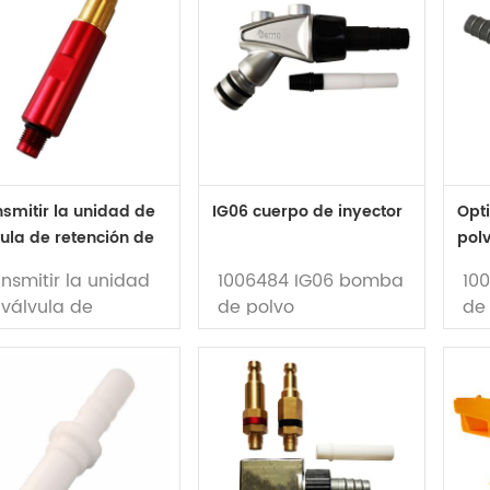
nsmitir la unidad de
IG06 cuerpo de inyector
Opti
ula de retención de
pol
nsmitir la unidad
1006484 IG06 bomba
10
 válvula de
de polvo
de
ención de aire
ojo Marcado)
parte no.: 1006484
par
utilizado en gema
ut
te no.: 1005589
Inyector de polvo de
Ma
ilizado en gema
marca IG06
de 
yector de polvo de
po
Disponibilidad: en