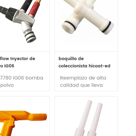
flow Inyector de
boquilla de
vo IG06
coleccionista hicoat-ed
241229
07780 IG06 bomba
Reemplazo de alta
 polvo
calidad que lleva
parte de la boquilla
de colector de aire
te no.: 1007780
baja
ilizado en gema
Marca: wagner
rca de equipos
parte No.: 241229
revestimiento en
lvo, máquina de
utilizado en Wagner