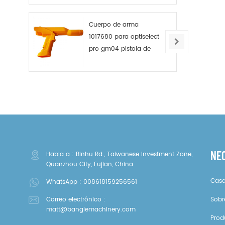
Cuerpo de arma
1017680 para optiselect
pro gm04 pistola de
polvo
NE
Habla a : Binhu Rd., Taiwanese Investment Zone,
Quanzhou City, Fujian, China
Cas
WhatsApp :
008618159256561
Correo electrónico :
Sobr
matt@banglemachinery.com
Prod