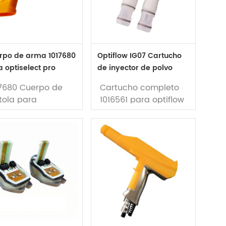
cubrimiento en
X1 Hicoat-ed bomba
vo.
de polvo
ponibilidad: en
ck
rpo de arma 1017680
Optiflow IG07 Cartucho
 optiselect pro
de inyector de polvo
4 pistola de polvo
completo 1016561
17680 Cuerpo de
Cartucho completo
tola para
1016561 para optiflow
tiselect pro gm04
IG07 inyector de
tola de polvo
polvo
nual
utilizado en IG07
Polvo BOMBA
lizado en GM04
TIPO: Aftermarket
lvo Arma;
reemplazo;
te no.: 1017680
parte No.: 1016561
rca: Gema