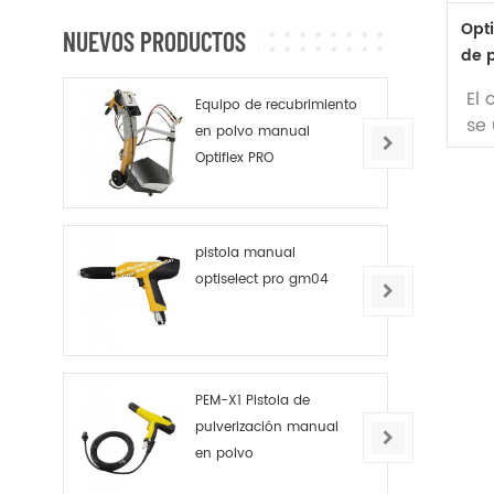
Opti
NUEVOS PRODUCTOS
de 
El 
Equipo de recubrimiento
se 
en polvo manual
tra
Optiflex PRO
or
en
pol
pistola manual
ar
optiselect pro gm04
es
co
co
or
Re
PEM-X1 Pistola de
pol
pulverización manual
en polvo