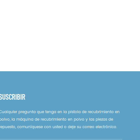
SUSCRIBIR
Cualquier pregunta que tenga en la pistola de recubrimiento en
polvo, la máquina de recubrimiento en polvo y las piezas de
repuesto, comuníquese con usted o deje su correo electrónico.