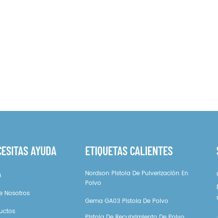
CESITAS AYUDA
ETIQUETAS CALIENTES
Nordson Pistola De Pulverización En
a
Polvo
e Nosotros
Gema GA03 Pistola De Polvo
uctos
Pistola De Recubrimiento De Polvo