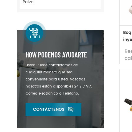
Polvo
ma
Dis
st
Boqu
inye
f1 2
Re
HOW PODEMOS AYUDARTE
ca
boq
Usted Puede contactarnos de
cualquier manera que sea
Ma
conveniente para usted. Nosotros
par
nosotros están disponibles 24 / 7 VIA
ut
Correo electrónico o Teléfono.
C4
CONTÁCTENOS