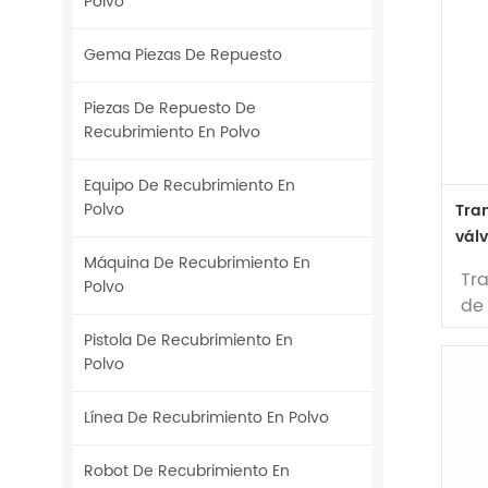
Polvo
Gema Piezas De Repuesto
Piezas De Repuesto De
Recubrimiento En Polvo
Equipo De Recubrimiento En
Polvo
Tra
válv
aire
Máquina De Recubrimiento En
Tra
Polvo
de
ret
Pistola De Recubrimiento En
(r
Polvo
Línea De Recubrimiento En Polvo
par
ut
Robot De Recubrimiento En
In