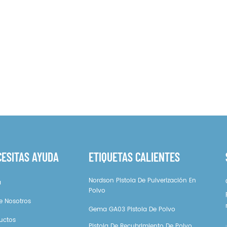
CESITAS AYUDA
ETIQUETAS CALIENTES
Nordson Pistola De Pulverización En
a
Polvo
e Nosotros
Gema GA03 Pistola De Polvo
uctos
Pistola De Recubrimiento De Polvo