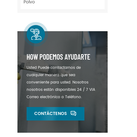
Polvo
re
pol
Dis
st
HOW PODEMOS AYUDARTE
Usted Puede contactarnos de
cualquier manera que sea
conveniente para usted. Nosotros
nosotros están disponibles 24 / 7 VIA
Correo electrónico o Teléfono.
CONTÁCTENOS