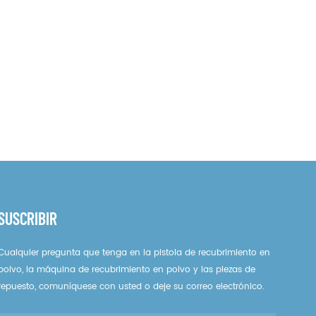
SUSCRIBIR
Cualquier pregunta que tenga en la pistola de recubrimiento en
polvo, la máquina de recubrimiento en polvo y las piezas de
repuesto, comuníquese con usted o deje su correo electrónico.