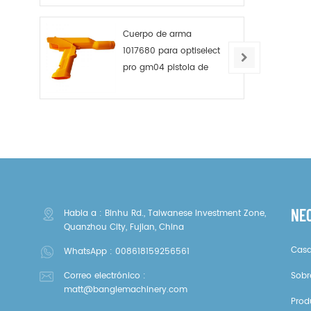
Cuerpo de arma
1017680 para optiselect
pro gm04 pistola de
polvo
NE
Habla a : Binhu Rd., Taiwanese Investment Zone,
Quanzhou City, Fujian, China
Cas
WhatsApp :
008618159256561
Correo electrónico :
Sobr
matt@banglemachinery.com
Prod