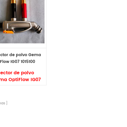
ector de polvo Gema
Flow IG07 1015100
yector de polvo
ma OptiFlow IG07
5100
rca: Gema
digo: 1015100
nas
po: original y no
iginal
yector Gema