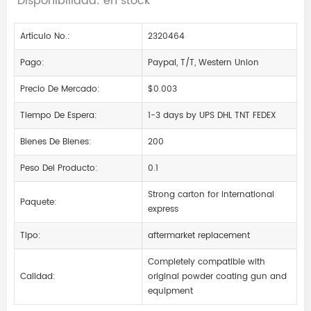
Disponibilidad: en stock
Artículo No.:
2320464
Pago:
Paypal, T/T, Western Union
Precio De Mercado:
$0.003
Tiempo De Espera:
1-3 days by UPS DHL TNT FEDEX
Bienes De Bienes:
200
Peso Del Producto:
0.1
Strong carton for international
Paquete:
express
Tipo:
aftermarket replacement
Completely compatible with
Calidad:
original powder coating gun and
equipment