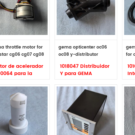
ginal
original
ori
7740 Doble tamiz
Gema
Ge
ra la máquina de
Mantenimiento
AP
miz de polvo
Conjunto para la
ap
ma PS
bomba de polvo
10
PP06 1006267
a throttle motor for
gema opticenter oc06
gem
istar cg06 cg07 cg08
oc08 y-distributor
for 
3 1000064
1018047
cg24
tor de acelerador
1018047 Distribuidor
10
00064 para la
Y para GEMA
Int
idad de control
OPTICENTER OC06
Ma
 Optista Gema
Marca: Gema
Cód
rca: Gema
Código: 1018047
Tip
digo: 1000064
Tipo: original
10
o: original y no
Distribuidor GEMA Y
Int
ginal
para Opticenter
Op
OC02 OC06 OC08
CG
tor de acelerador
MA para OptiStar