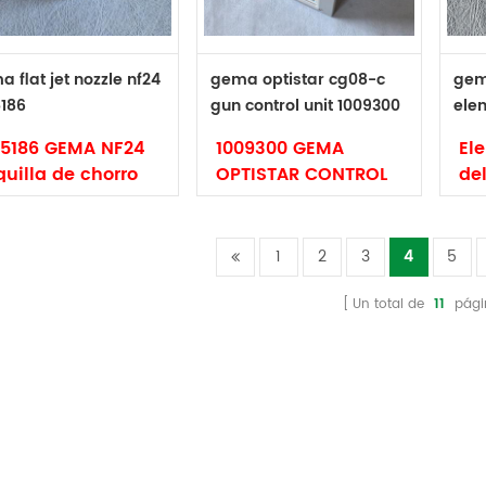
06 CG07 CG08
13 1000064
 flat jet nozzle nf24
gema optistar cg08-c
gema
5186
gun control unit 1009300
ele
25186 GEMA NF24
1009300 GEMA
Ele
quilla de chorro
OPTISTAR CONTROL
de
ano
UNIDAD CG08-C
IG
rca: Gema
Marca: Gema
Ma
1
2
3
4
5
digo: 1025186
Código: 1009300
Có
Un total de
11
pági
o: original y no
ginal
Tipo: original y no
Tip
original
ori
 nuevo tipo de
quilla de chorro
Unidad de control
10
ano GEMA NF24
Optistar 1009300
de