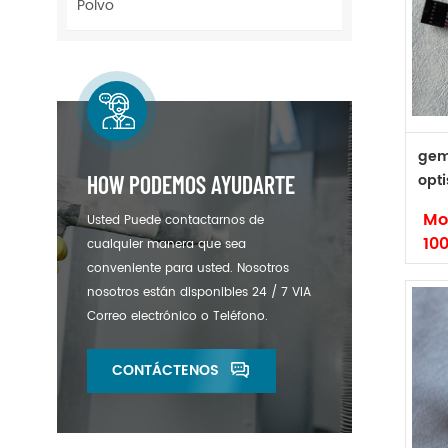
Polvo
ori
35
pa
ta
Ge
gem
opt
HOW PODEMOS AYUDARTE
cg1
Mo
Usted Puede contactarnos de
10
cualquier manera que sea
un
conveniente para usted. Nosotros
de
nosotros están disponibles 24 / 7 VIA
Ma
Correo electrónico o Teléfono.
Có
Tip
CONTÁCTENOS
ori
Mo
GE