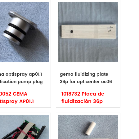
a optispray ap01.1
gema fluidizing plate
lication pump plug
36p for opticenter oc06
0052
oc07 oc08 1018732
10052 GEMA
1018732 Placa de
Ispray AP01.1
fluidización 36p
QUENTO DE LA
para GEMA
LICACIÓN
OPTICENTER OC06
rca: Gema
Marca: Gema
digo: 1010052
Código: 1018732
o: original y no
Tipo: original y no