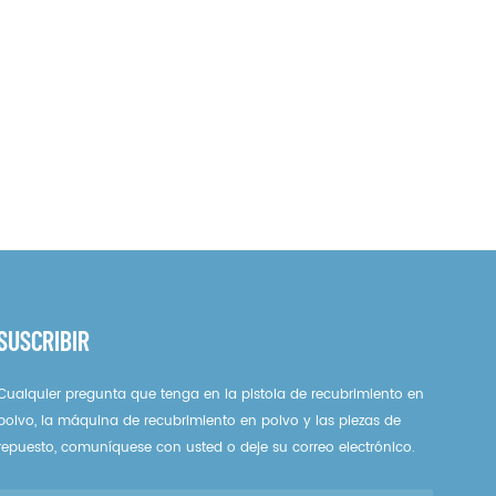
tiflow Powder
para la bomba de
ector IG06
aplicación GEMA
OptIspray AP01.1
SUSCRIBIR
Cualquier pregunta que tenga en la pistola de recubrimiento en
polvo, la máquina de recubrimiento en polvo y las piezas de
repuesto, comuníquese con usted o deje su correo electrónico.