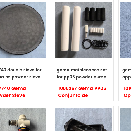
740 double sieve for
gema maintenance set
gem
a ps powder sieve
for pp06 powder pump
app
hine
1006267
101
7740 Gema
1006267 Gema PP06
10
wder Sieve
Conjunto de
Opt
chine Doble
mantenimiento de
EN
eve
la bomba
AP
rca: Gema
Marca: Gema
Ma
digo: 357740
Código: 1006267
Có
o: original y no
Tipo: original y no
Tip