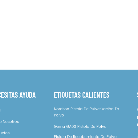
ra GEMA
CG08-C para GEMA
Op
tomatic Gun
Optigun GA03
iny
tigun GA04
CESITAS AYUDA
ETIQUETAS CALIENTES
Nordson Pistola De Pulverización En
a
Polvo
e Nosotros
Gema GA03 Pistola De Polvo
uctos
Pistola De Recubrimiento De Polvo