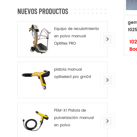
CG
NUEVOS PRODUCTOS
CG
gema
Equipo de recubrimiento
102
en polvo manual
10
Optiflex PRO
Bo
pl
Ma
pistola manual
optiselect pro gm04
Có
Tip
ori
PEM-X1 Pistola de
El
pulverización manual
bo
en polvo
pl