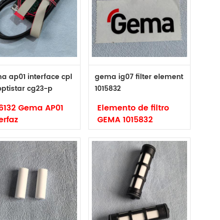
ginal
original
ma OptIspray
GEMA 1018732 Placa
01.1 Bomba de
de fluidización 36P
licación enchufe
para Opticenter
10052
OC06 OC07 OC08
a ap01 interface cpl
gema ig07 filter element
optistar cg23-p
1015832
-cp 1016132
16132 Gema AP01
Elemento de filtro
erfaz
GEMA 1015832
rca: Gema
Marca: Gema
igo: 1016132
Código: 1015832
o: original
Tipo: original y no
16132 GEMA AP01
original
erfaz CPL para
Elemento de filtro
tiStar CG23-P
GEMA para el
24-CP
inyector de polvo
GEMA Optiflow IG07