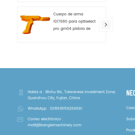
pa
Au
Op
Cuerpo de arma
1017680 para optiselect
pro gm04 pistola de
polvo
NE
Habla a : Binhu Rd., Taiwanese Investment Zone,
Quanzhou City, Fujian, China
Cas
WhatsApp :
008618159256561
Correo electrónico :
Sobr
matt@banglemachinery.com
Prod