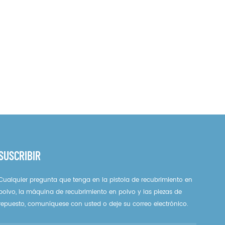
SUSCRIBIR
Cualquier pregunta que tenga en la pistola de recubrimiento en
polvo, la máquina de recubrimiento en polvo y las piezas de
repuesto, comuníquese con usted o deje su correo electrónico.