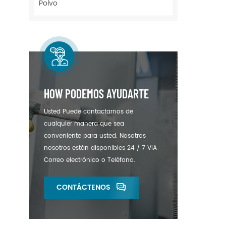
Polvo
HOW PODEMOS AYUDARTE
Usted Puede contactarnos de
cualquier manera que sea
conveniente para usted. Nosotros
nosotros están disponibles 24 / 7 VIA
Correo electrónico o Teléfono.
CONTÁCTENOS