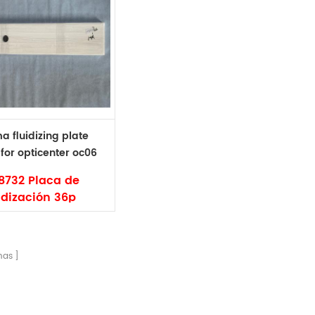
 fluidizing plate
for opticenter oc06
 oc08 1018732
18732 Placa de
idización 36p
ra GEMA
TICENTER OC06
rca: Gema
nas
digo: 1018732
o: original y no
ginal