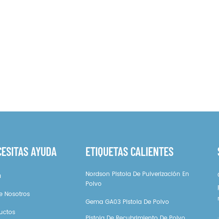
CESITAS AYUDA
ETIQUETAS CALIENTES
Nordson Pistola De Pulverización En
a
Polvo
e Nosotros
Gema GA03 Pistola De Polvo
uctos
Pistola De Recubrimiento De Polvo