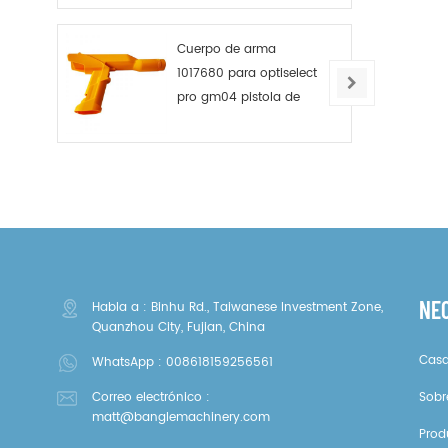
Cuerpo de arma
1017680 para optiselect
pro gm04 pistola de
polvo
NE
Habla a : Binhu Rd., Taiwanese Investment Zone,
Quanzhou City, Fujian, China
Cas
WhatsApp :
008618159256561
Correo electrónico :
Sobr
matt@banglemachinery.com
Prod