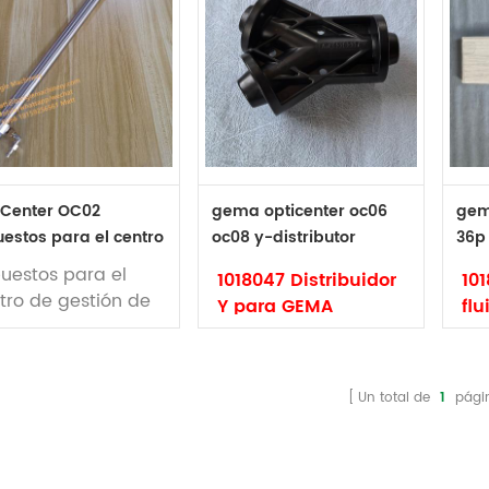
iCenter OC02
gema opticenter oc06
gema
uestos para el centro
oc08 y-distributor
36p 
gestión de polvo
1018047
oc07
uestos para el
1018047 Distribuidor
10
tro de gestión de
Y para GEMA
flu
vo Gema
OPTICENTER OC06
pa
iCenter OC02
Marca: Gema
OP
Código: 1018047
Ma
Un total de
1
pági
Tipo: original
Có
Distribuidor GEMA Y
Tip
para Opticenter
ori