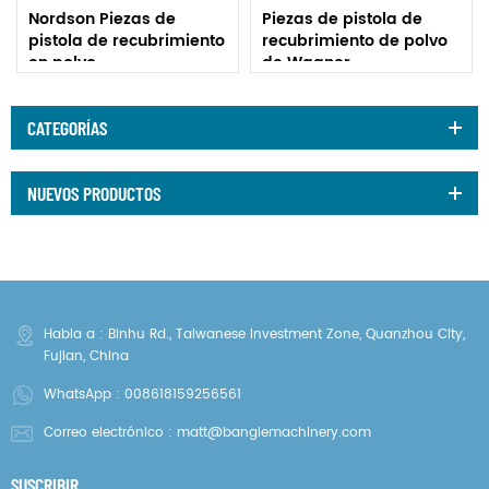
Nordson Piezas de
Piezas de pistola de
pistola de recubrimiento
recubrimiento de polvo
en polvo
de Wagner
CATEGORÍAS
NUEVOS PRODUCTOS
Habla a : Binhu Rd., Taiwanese Investment Zone, Quanzhou City,
Fujian, China
WhatsApp :
008618159256561
Correo electrónico :
matt@banglemachinery.com
SUSCRIBIR