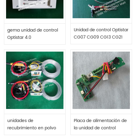
Unidad de control Optistar
gema unidad de control
CG07 CG09 CG13 CG21
Optistar 4.0
para máquina de
recubrimiento en polvo
gema
unidades de
Placa de alimentación de
recubrimiento en polvo
la unidad de control
gema CG08+GA03
Gema CG08 CG13