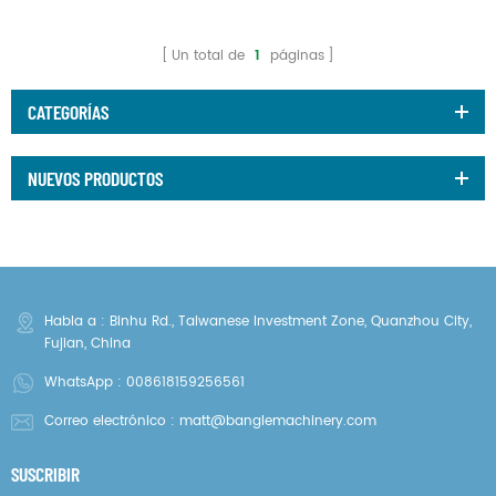
CG13+GM03
1009865
Un total de
1
páginas
CATEGORÍAS
NUEVOS PRODUCTOS
Habla a : Binhu Rd., Taiwanese Investment Zone, Quanzhou City,
Fujian, China
WhatsApp :
008618159256561
Correo electrónico :
matt@banglemachinery.com
SUSCRIBIR