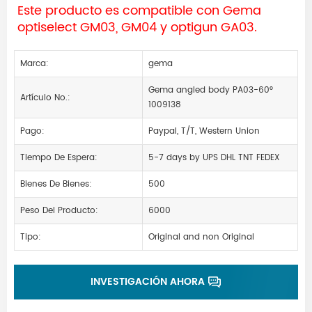
Este producto es compatible con Gema
optiselect GM03, GM04 y optigun GA03.
Marca:
gema
Gema angled body PA03-60°
Artículo No.:
1009138
Pago:
Paypal, T/T, Western Union
Tiempo De Espera:
5-7 days by UPS DHL TNT FEDEX
Bienes De Bienes:
500
Peso Del Producto:
6000
Tipo:
Original and non Original
INVESTIGACIÓN AHORA