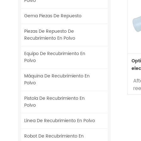
Polvo
Gema Piezas De Repuesto
Piezas De Repuesto De
Recubrimiento En Polvo
Equipo De Recubrimiento En
Polvo
Opt
elec
100
Máquina De Recubrimiento En
Af
Polvo
re
Op
Pistola De Recubrimiento En
de
Polvo
pis
ma
Línea De Recubrimiento En Polvo
Se 
boq
Robot De Recubrimiento En