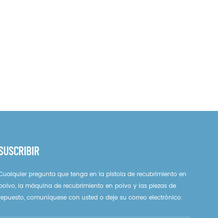
SUSCRIBIR
Cualquier pregunta que tenga en la pistola de recubrimiento en
polvo, la máquina de recubrimiento en polvo y las piezas de
repuesto, comuníquese con usted o deje su correo electrónico.