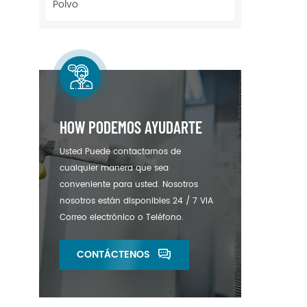
pl
Polvo
100
NF1
HOW PODEMOS AYUDARTE
Usted Puede contactarnos de
cualquier manera que sea
conveniente para usted. Nosotros
nosotros están disponibles 24 / 7 VIA
Correo electrónico o Teléfono.
CONTÁCTENOS