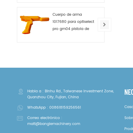
Cuerpo de arma
1017680 para optiselect
pro gm04 pistola de
polvo
NE
Habla a : Binhu Rd., Taiwanese Investment Zone,
Quanzhou City, Fujian, China
Cas
WhatsApp :
008618159256561
Correo electrónico :
Sobr
matt@banglemachinery.com
Prod