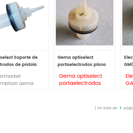
iselect Soporte de
Gema optiselect
Ele
trodos de pistola
portaelectrodos plano
GM0
0055
1000055
Gema optiselect
El
termarket
portaelectrodos
GA
emplazo gema
plano 1000055
10
tiselect Soporte
 electrodo de
Marca: Gema
Ma
tola de polvo
Código: 1000055
Có
Un total de
1
pági
nual 1000055
Tipo: original y no
Tip
utiliza junto con
original
ori
uillas de chorro
Este producto es
Es