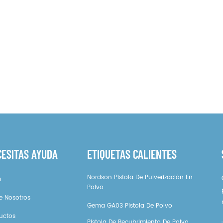
CESITAS AYUDA
ETIQUETAS CALIENTES
Nordson Pistola De Pulverización En
a
Polvo
e Nosotros
Gema GA03 Pistola De Polvo
uctos
Pistola De Recubrimiento De Polvo